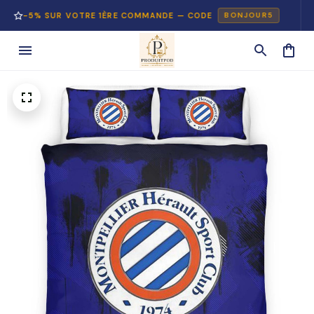
5% SUR VOTRE 1ÈRE COMMANDE — CODE
PAI
BONJOUR5