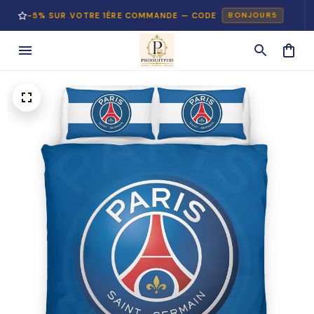
5% SUR VOTRE 1ÈRE COMMANDE — CODE
PA
BONJOUR5