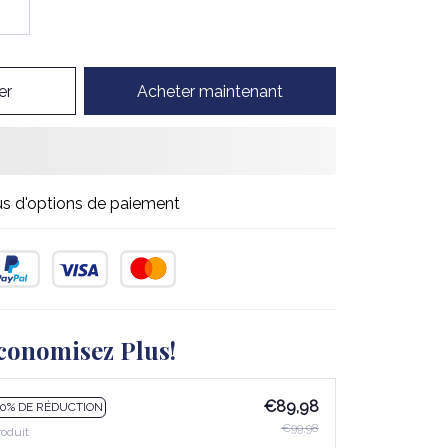
er
Acheter maintenant
us d'options de paiement
conomisez Plus!
€89,98
10% DE RÉDUCTION
€99,98
roduit