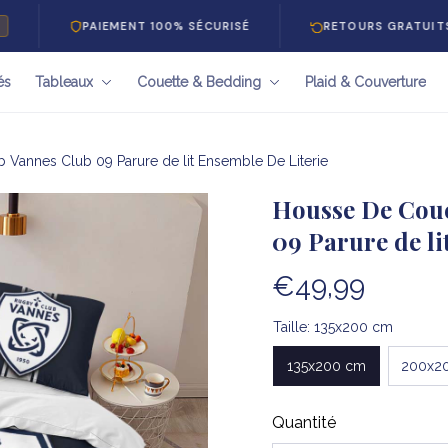
PAIEMENT 100% SÉCURISÉ
RETOURS GRATUITS 30 JOU
és
Tableaux
Couette & Bedding
Plaid & Couverture
Vannes Club 09 Parure de lit Ensemble De Literie
Housse De Coue
09 Parure de li
€49,99
Taille: 135x200 cm
135x200 cm
200x2
Quantité