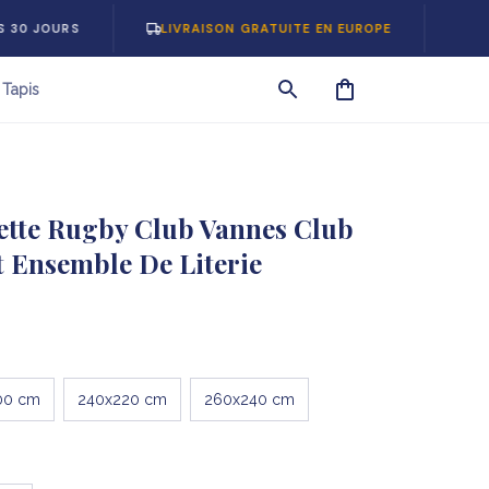
RS
LIVRAISON GRATUITE EN EUROPE
-5% SUR 
Tapis
tte Rugby Club Vannes Club 
t Ensemble De Literie
00 cm
240x220 cm
260x240 cm