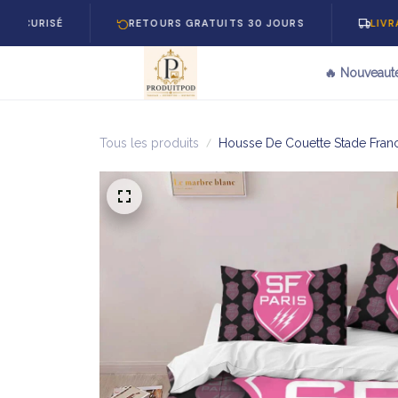
SÉ
RETOURS GRATUITS 30 JOURS
LIVRAISON G
🔥 Nouveaut
Tous les produits
Housse De Couette Stade Franca