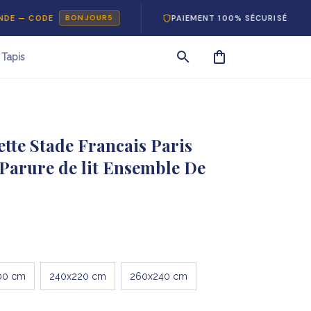
ODE
PAIEMENT 100% SÉCURISÉ
RE
BONJOUR5
Tapis
te Stade Francais Paris 
Parure de lit Ensemble De 
00 cm
240x220 cm
260x240 cm