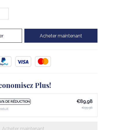
er
Acheter maintenant
conomisez Plus!
€89,98
10% DE RÉDUCTION
€99,98
roduit
Acheter maintenant