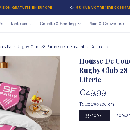
RATUITE EN EUROPE
-5% SUR VOTRE 1ÈRE COMMANDE — C
és
Tableaux
Couette & Bedding
Plaid & Couverture
is Paris Rugby Club 28 Parure de lit Ensemble De Literie
Housse De Couet
Rugby Club 28 
Literie
€49,99
Taille: 135x200 cm
135x200 cm
200x2