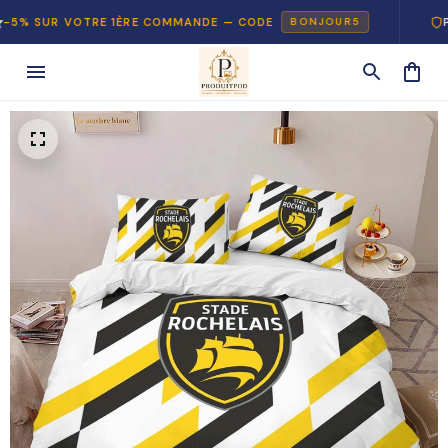
UR VOTRE 1ÈRE COMMANDE — CODE
PAIEME
BONJOUR5