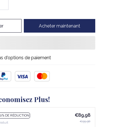
er
Acheter maintenant
us d'options de paiement
conomisez Plus!
€89,98
10% DE RÉDUCTION
€99,98
roduit