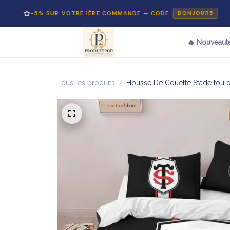
-5% SUR VOTRE 1ÈRE COMMANDE — CODE
BONJOUR5
🔥 Nouveaut
Tous les produits
Housse De Couette Stade toulou