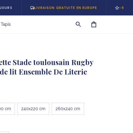
LIVRAISON GRATUITE EN EUROPE
-5% SUR VOTR
Tapis
tte Stade toulousain Rugby 
de lit Ensemble De Literie
00 cm
240x220 cm
260x240 cm