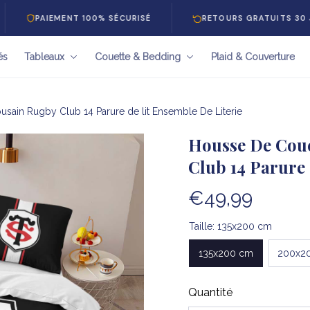
PAIEMENT 100% SÉCURISÉ
RETOURS GRATUITS 30 JOURS
és
Tableaux
Couette & Bedding
Plaid & Couverture
sain Rugby Club 14 Parure de lit Ensemble De Literie
Housse De Coue
Club 14 Parure 
€49,99
Taille: 135x200 cm
135x200 cm
200x2
Quantité