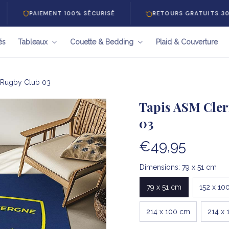
IEMENT 100% SÉCURISÉ
RETOURS GRATUITS 30 JOURS
és
Tableaux
Couette & Bedding
Plaid & Couverture
 Rugby Club 03
Tapis ASM Cler
03
€49,95
Dimensions: 79 x 51 cm
79 x 51 cm
152 x 10
214 x 100 cm
214 x 