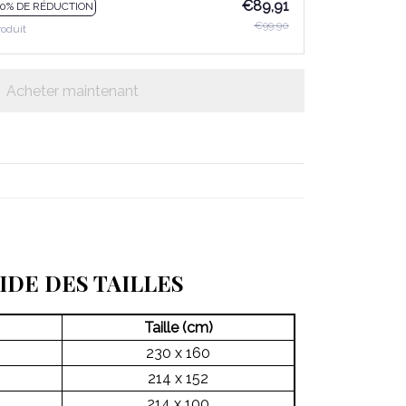
€89,91
10% DE RÉDUCTION
€99,90
roduit
Acheter maintenant
IDE DES TAILLES
Taille (cm)
230 x 160
214 x 152
214 x 100