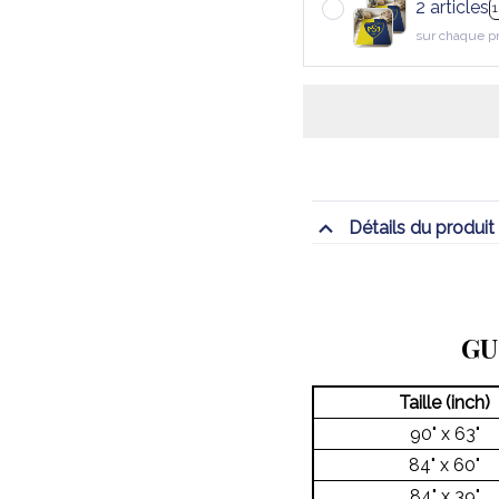
2 articles
sur chaque p
Détails du produit
GU
Taille (inch)
90" x 63"
84" x 60"
84" x 39"