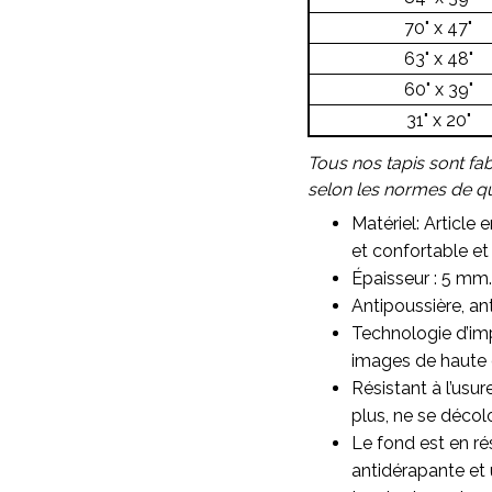
70" x 47"
63" x 48"
60" x 39"
31" x 20"
Tous nos tapis sont fa
selon les normes de qua
Matériel: Article 
et confortable et 
Épaisseur : 5 mm.
Antipoussière, ant
Technologie d’imp
images de haute qu
Résistant à l’usu
plus, ne se décol
Le fond est en ré
antidérapante et 