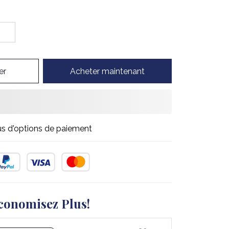
er
Acheter maintenant
us d'options de paiement
conomisez Plus!