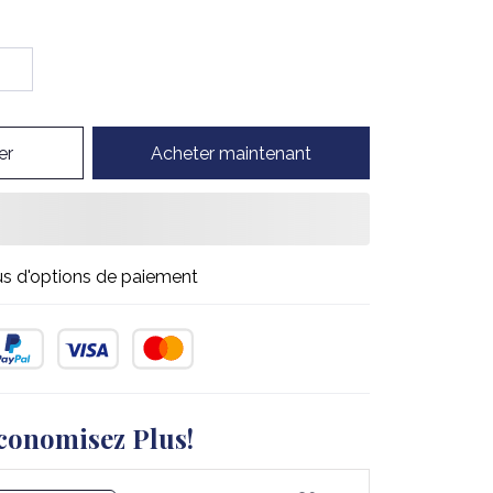
er
Acheter maintenant
us d'options de paiement
conomisez Plus!