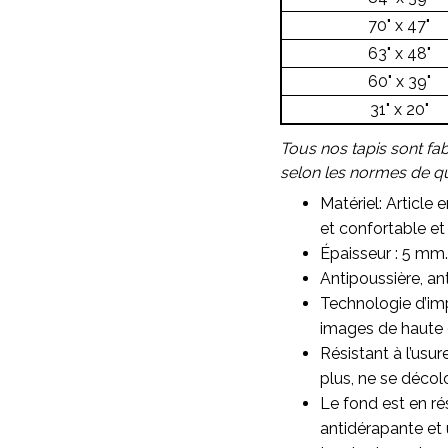
70" x 47"
63" x 48"
60" x 39"
31" x 20"
Tous nos tapis sont fa
selon les normes de qua
Matériel: Article 
et confortable et 
Épaisseur : 5 mm.
Antipoussière, ant
Technologie d’imp
images de haute qu
Résistant à l’usu
plus, ne se décol
Le fond est en ré
antidérapante et 