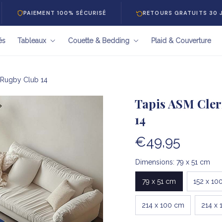
EMENT 100% SÉCURISÉ
RETOURS GRATUITS 30 JOURS
és
Tableaux
Couette & Bedding
Plaid & Couverture
 Rugby Club 14
Tapis ASM Cler
14
€49,95
Dimensions: 79 x 51 cm
79 x 51 cm
152 x 10
214 x 100 cm
214 x 