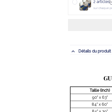
2 articles
sur chaque p
Détails du produit
GU
Taille (inch)
90" x 63"
84" x 60"
84" x 39"