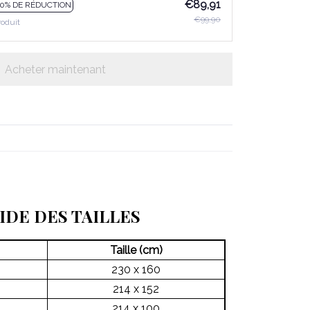
€89,91
10% DE RÉDUCTION
€99,90
roduit
Acheter maintenant
IDE DES TAILLES
Taille (cm)
230 x 160
214 x 152
214 x 100