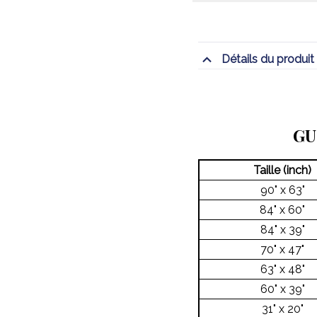
Détails du produit
GU
Taille (inch)
90" x 63"
84" x 60"
84" x 39"
70" x 47"
63" x 48"
60" x 39"
31" x 20"