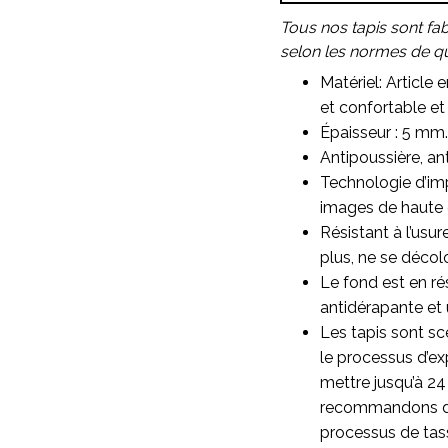
Tous nos tapis sont fa
selon les normes de qua
Matériel: Article 
et confortable et 
Épaisseur : 5 mm.
Antipoussière, ant
Technologie d’imp
images de haute qu
Résistant à l’usu
plus, ne se décol
Le fond est en ré
antidérapante et 
Les tapis sont sc
le processus d’ex
mettre jusqu’à 24
recommandons d’as
processus de ta