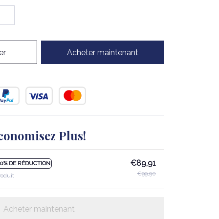
er
Acheter maintenant
conomisez Plus!
€89,91
10% DE RÉDUCTION
€99,90
roduit
Acheter maintenant