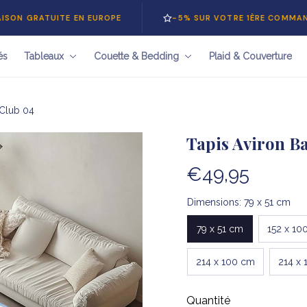
TUITE EN EUROPE
-5% SUR VOTRE 1ÈRE COMMANDE — CO
és
Tableaux
Couette & Bedding
Plaid & Couverture
 Club 04
Tapis Aviron B
€49,95
Dimensions: 79 x 51 cm
79 x 51 cm
152 x 10
214 x 100 cm
214 x 
Quantité