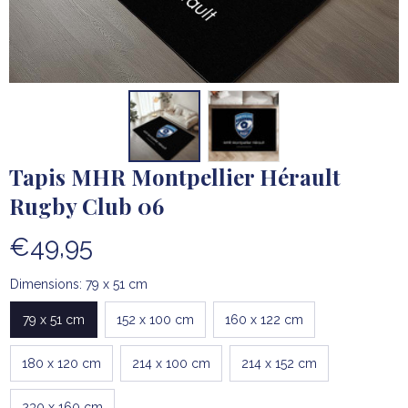
Tapis MHR Montpellier Hérault 
Rugby Club 06
€49,95
Dimensions: 79 x 51 cm
79 x 51 cm
152 x 100 cm
160 x 122 cm
180 x 120 cm
214 x 100 cm
214 x 152 cm
230 x 160 cm