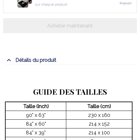
€99,90
sur chaque produit
Acheter maintenant
Détails du produit
GUIDE DES TAILLES
Taille (inch)
Taille (cm)
90" x 63"
230 x 160
84" x 60"
214 x 152
84" x 39"
214 x 100