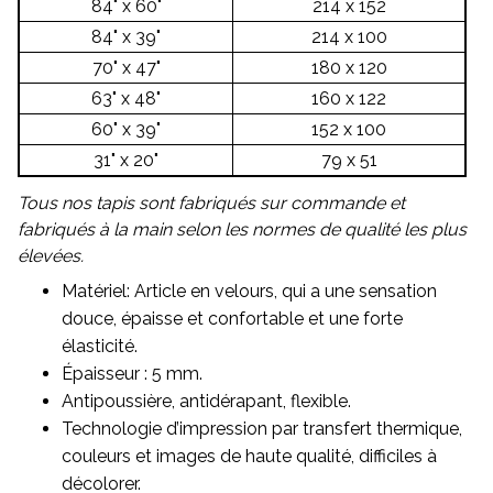
84" x 60"
214 x 152
84" x 39"
214 x 100
70" x 47"
180 x 120
63" x 48"
160 x 122
60" x 39"
152 x 100
31" x 20"
79 x 51
Tous nos tapis sont fabriqués sur commande et
fabriqués à la main selon les normes de qualité les plus
élevées.
Matériel: Article en velours, qui a une sensation
douce, épaisse et confortable et une forte
élasticité.
Épaisseur : 5 mm.
Antipoussière, antidérapant, flexible.
Technologie d’impression par transfert thermique,
couleurs et images de haute qualité, difficiles à
décolorer.