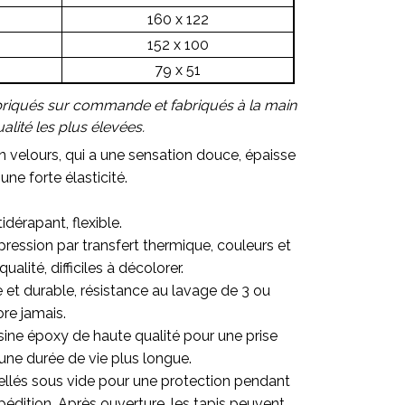
160 x 122
152 x 100
79 x 51
briqués sur commande et fabriqués à la main
lité les plus élevées.
en velours, qui a une sensation douce, épaisse
une forte élasticité.
idérapant, flexible.
ression par transfert thermique, couleurs et
alité, difficiles à décolorer.
re et durable, résistance au lavage de 3 ou
ore jamais.
sine époxy de haute qualité pour une prise
une durée de vie plus longue.
ellés sous vide pour une protection pendant
pédition. Après ouverture, les tapis peuvent