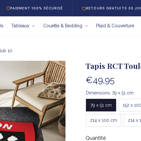
ENT 100% SÉCURISÉ
RETOURS GRATUITS 30 JOURS
és
Tableaux
Couette & Bedding
Plaid & Couverture
lub 10
Tapis RCT Toul
€49,95
Dimensions: 79 x 51 cm
79 x 51 cm
152 x 10
214 x 100 cm
214 x 
Quantité