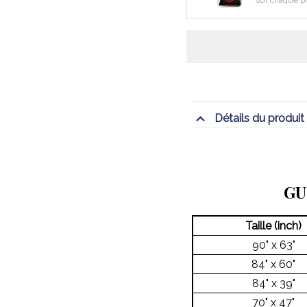
sur chaque p
Détails du produit
GU
Taille (inch)
90" x 63"
84" x 60"
84" x 39"
70" x 47"