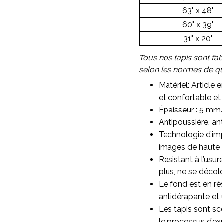
63" x 48"
60" x 39"
31" x 20"
Tous nos tapis sont fa
selon les normes de qua
Matériel: Article 
et confortable et 
Épaisseur : 5 mm.
Antipoussière, ant
Technologie d’imp
images de haute qu
Résistant à l’usu
plus, ne se décol
Le fond est en ré
antidérapante et 
Les tapis sont sc
le processus d’ex