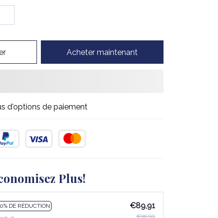
er
Acheter maintenant
us d'options de paiement
conomisez Plus!
€89,91
10% DE RÉDUCTION
€99,90