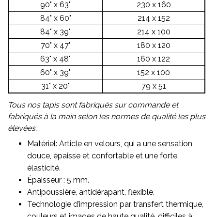
90" x 63"
230 x 160
84" x 60"
214 x 152
84" x 39"
214 x 100
70" x 47"
180 x 120
63" x 48"
160 x 122
60" x 39"
152 x 100
31" x 20"
79 x 51
Tous nos tapis sont fabriqués sur commande et
fabriqués à la main selon les normes de qualité les plus
élevées.
Matériel: Article en velours, qui a une sensation
douce, épaisse et confortable et une forte
élasticité.
Épaisseur : 5 mm.
Antipoussière, antidérapant, flexible.
Technologie d’impression par transfert thermique,
couleurs et images de haute qualité, difficiles à