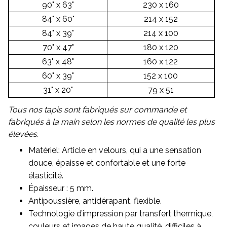
90" x 63"
230 x 160
84" x 60"
214 x 152
84" x 39"
214 x 100
70" x 47"
180 x 120
63" x 48"
160 x 122
60" x 39"
152 x 100
31" x 20"
79 x 51
Tous nos tapis sont fabriqués sur commande et
fabriqués à la main selon les normes de qualité les plus
élevées.
Matériel: Article en velours, qui a une sensation
douce, épaisse et confortable et une forte
élasticité.
Épaisseur : 5 mm.
Antipoussière, antidérapant, flexible.
Technologie d’impression par transfert thermique,
couleurs et images de haute qualité, difficiles à