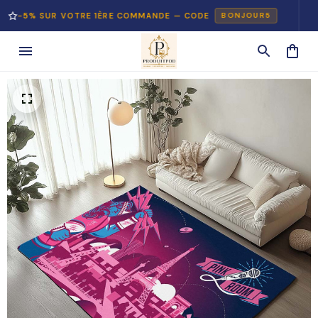
 SUR VOTRE 1ÈRE COMMANDE — CODE
PAIE
BONJOUR5