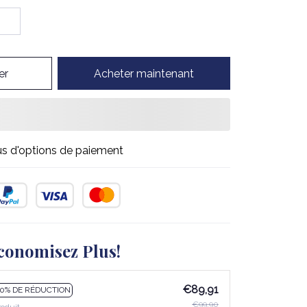
er
Acheter maintenant
us d'options de paiement
conomisez Plus!
€89,91
10% DE RÉDUCTION
€99,90