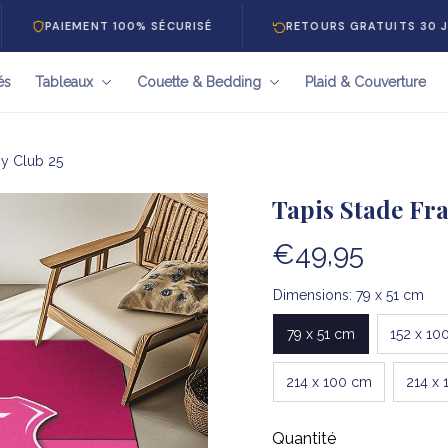
EMENT 100% SÉCURISÉ
RETOURS GRATUITS 30 JOURS
és
Tableaux
Couette & Bedding
Plaid & Couverture
by Club 25
Tapis Stade Fr
€49,95
Dimensions: 79 x 51 cm
79 x 51 cm
152 x 10
214 x 100 cm
214 x 
Quantité