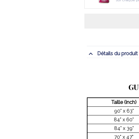
sur chaque p
Détails du produit
GU
Taille (inch)
90" x 63"
84" x 60"
84" x 39"
70" x 47"