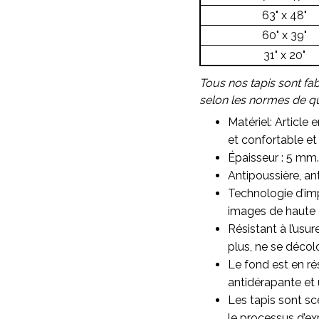
63" x 48"
60" x 39"
31" x 20"
Tous nos tapis sont fa
selon les normes de qua
Matériel: Article 
et confortable et 
Épaisseur : 5 mm.
Antipoussière, ant
Technologie d’imp
images de haute qu
Résistant à l’usu
plus, ne se décol
Le fond est en ré
antidérapante et 
Les tapis sont sc
le processus d’ex