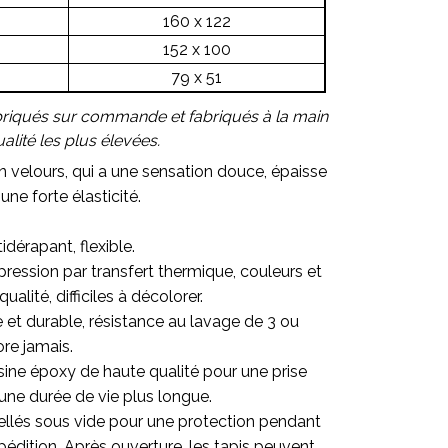
160 x 122
152 x 100
79 x 51
briqués sur commande et fabriqués à la main
lité les plus élevées.
en velours, qui a une sensation douce, épaisse
une forte élasticité.
idérapant, flexible.
ression par transfert thermique, couleurs et
alité, difficiles à décolorer.
re et durable, résistance au lavage de 3 ou
ore jamais.
sine époxy de haute qualité pour une prise
une durée de vie plus longue.
ellés sous vide pour une protection pendant
pédition. Après ouverture, les tapis peuvent