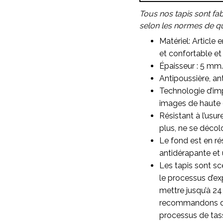
Tous nos tapis sont fa
selon les normes de qua
Matériel: Article 
et confortable et 
Épaisseur : 5 mm.
Antipoussière, ant
Technologie d’imp
images de haute qu
Résistant à l’usu
plus, ne se décol
Le fond est en ré
antidérapante et 
Les tapis sont sc
le processus d’ex
mettre jusqu’à 24
recommandons d’as
processus de ta