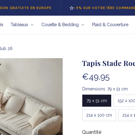
UITE EN EUROPE
-5% SUR VOTRE 1ÈRE COMMANDE — COD
és
Tableaux
Couette & Bedding
Plaid & Couverture
Club 26
Tapis Stade Ro
€49,95
Dimensions: 79 x 51 cm
79 x 51 cm
152 x 10
214 x 100 cm
214 x 
Quantité