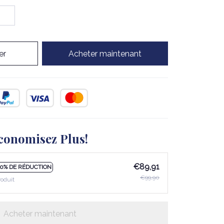
er
Acheter maintenant
conomisez Plus!
€89,91
10% DE RÉDUCTION
€99,90
roduit
Acheter maintenant