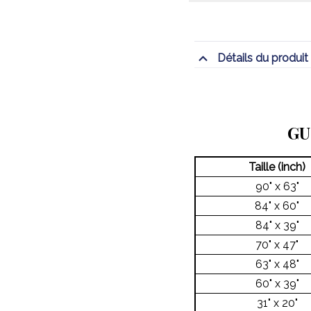
Détails du produit
GU
Taille (inch)
90" x 63"
84" x 60"
84" x 39"
70" x 47"
63" x 48"
60" x 39"
31" x 20"