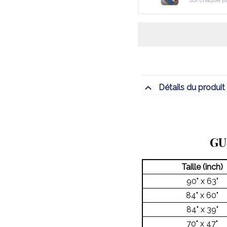
sur chaque p
Détails du produit
GU
Taille (inch)
90" x 63"
84" x 60"
84" x 39"
70" x 47"