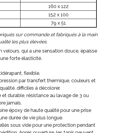
160 x 122
152 x 100
79 x 51
briqués sur commande et fabriqués à la main
lité les plus élevées.
en velours, qui a une sensation douce, épaisse
une forte élasticité.
idérapant, flexible.
ression par transfert thermique, couleurs et
alité, difficiles à décolorer.
re et durable, résistance au lavage de 3 ou
ore jamais.
sine époxy de haute qualité pour une prise
une durée de vie plus longue.
ellés sous vide pour une protection pendant
pédition. Après ouverture, les tapis peuvent