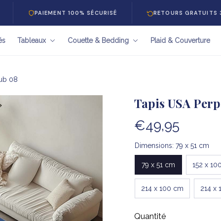
AIEMENT 100% SÉCURISÉ
RETOURS GRATUITS 30 JOURS
és
Tableaux
Couette & Bedding
Plaid & Couverture
ub 08
Tapis USA Per
€49,95
Dimensions: 79 x 51 cm
79 x 51 cm
152 x 10
214 x 100 cm
214 x 
Quantité