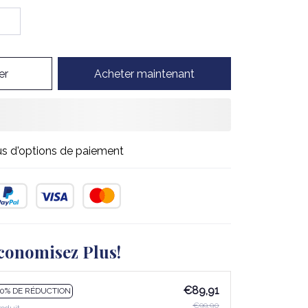
er
Acheter maintenant
us d'options de paiement
conomisez Plus!
€89,91
10% DE RÉDUCTION
€99,90