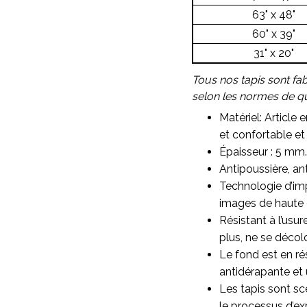
63" x 48"
60" x 39"
31" x 20"
Tous nos tapis sont fa
selon les normes de qua
Matériel: Article 
et confortable et 
Épaisseur : 5 mm.
Antipoussière, ant
Technologie d’imp
images de haute qu
Résistant à l’usu
plus, ne se décol
Le fond est en ré
antidérapante et 
Les tapis sont sc
le processus d’ex