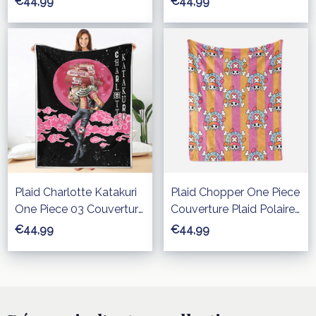
€44,99
€44,99
Canapé
Canapé
Plaid Charlotte Katakuri
Plaid Chopper One Piece
One Piece 03 Couverture
Couverture Plaid Polaire
Plaid Polaire Plaid
Plaid Canapé
€44,99
€44,99
Canapé