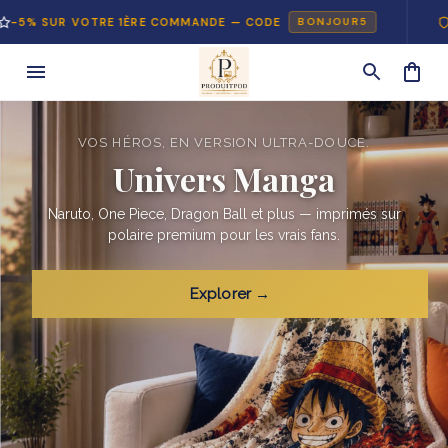
R VOTRE 1ÈRE COMMANDE — CODE
PAIEMENT
BONJOUR5
VOS HÉROS, EN VERSION ULTRA-DOUCE.
Univers Manga
Naruto, One Piece, Dragon Ball et plus — imprimés sur
polaire premium pour les vrais fans.
Explorer →