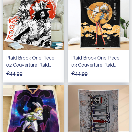
Plaid Brook One Piece
Plaid Brook One Piece
02 Couverture Plaid
03 Couverture Plaid
Polaire Plaid Canapé
Polaire Plaid Canapé
€44,99
€44,99