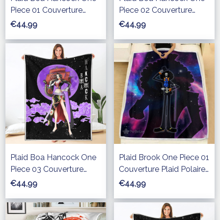
Piece 01 Couverture
Piece 02 Couverture
Plaid Polaire Plaid
Plaid Polaire Plaid
€44,99
€44,99
Canapé
Canapé
Plaid Boa Hancock One
Plaid Brook One Piece 01
Piece 03 Couverture
Couverture Plaid Polaire
Plaid Polaire Plaid
Plaid Canapé
€44,99
€44,99
Canapé