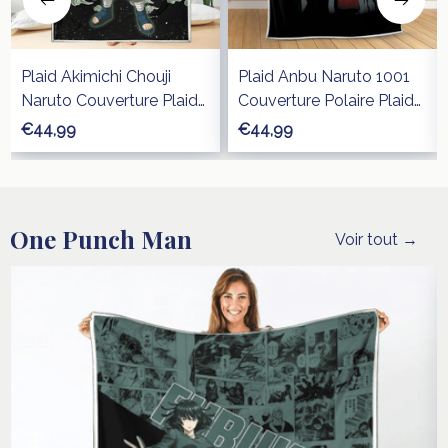
Plaid Akimichi Chouji
Plaid Anbu Naruto 1001
Naruto Couverture Plaid
Couverture Polaire Plaid
Polaire Plaid Canapé
Canapé
€44,99
€44,99
One Punch Man
Voir tout →