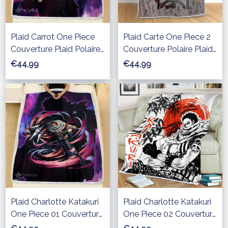
Plaid Carrot One Piece
Plaid Carte One Piece 2
Couverture Plaid Polaire
Couverture Polaire Plaid
Plaid Canapé
Canapé
€44,99
€44,99
Plaid Charlotte Katakuri
Plaid Charlotte Katakuri
One Piece 01 Couverture
One Piece 02 Couverture
Plaid Polaire Plaid
Plaid Polaire Plaid