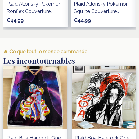
Plaid Allons-y Pokémon
Plaid Allons-y Pokémon
Ronflex Couverture
Squirte Couverture
Polaire Plaid Canapé
Polaire Plaid Canapé
€44,99
€44,99
🔥 Ce que tout le monde commande
Les incontournables
Plaid Boa Hancock One
Plaid Boa Hancock One