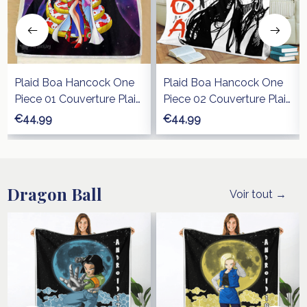
Plaid Boa Hancock One
Plaid Boa Hancock One
Piece 01 Couverture Plaid
Piece 02 Couverture Plaid
Polaire Plaid Canapé
Polaire Plaid Canapé
€44,99
€44,99
Dragon Ball
Voir tout →