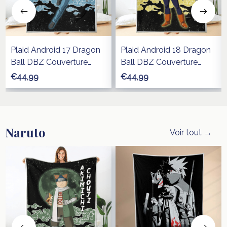
Plaid Android 17 Dragon
Plaid Android 18 Dragon
Ball DBZ Couverture
Ball DBZ Couverture
Plaid Polaire Plaid
Plaid Polaire Plaid
€44,99
€44,99
Canapé
Canapé
Naruto
Voir tout →